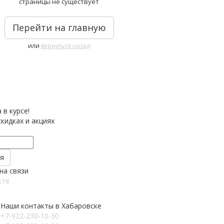
страницы не существует
Перейти на главную
или
вернуться назад
 в курсе!
кидках и акциях
на связи
кте
Наши контакты в Хабаровске
+7-922-230-10-30