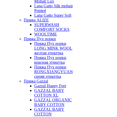
Mohair Lux
Lana Gatto Silk mohair
Printed
Lana Gatto Super Soft
Пряжа ALIZE
SUPERWASH
COMFORT SOCKS
WOOLTIME
Пряжа Пух норки
Пряжа Пух норки
LONG MINK WOOL
желтая этикетка
Пряжа Пух норки
красная этикетка
Пряжа Пух норки
RONGXIANGYUAN
синяя этикетка
Пряжа Gazzal
Gazzal Happy Feet
GAZZAL BABY
COTTON XL
GAZZAL ORGANIC
BABY COTTON
GAZZAL BABY
COTTON