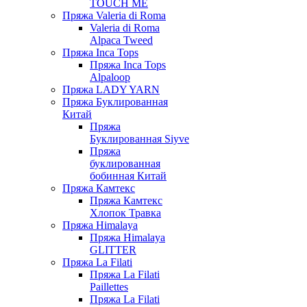
TOUCH ME
Пряжа Valeria di Roma
Valeria di Roma
Alpaca Tweed
Пряжа Inca Tops
Пряжа Inca Tops
Alpaloop
Пряжа LADY YARN
Пряжа Буклированная
Китай
Пряжа
Буклированная Siyve
Пряжа
буклированная
бобинная Китай
Пряжа Камтекс
Пряжа Камтекс
Хлопок Травка
Пряжа Himalaya
Пряжа Himalaya
GLITTER
Пряжа La Filati
Пряжа La Filati
Paillettes
Пряжа La Filati