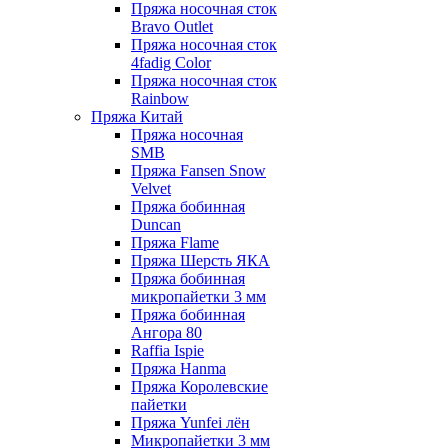
Пряжа носочная сток
Bravo Outlet
Пряжа носочная сток
4fadig Color
Пряжа носочная сток
Rainbow
Пряжа Китай
Пряжа носочная
SMB
Пряжа Fansen Snow
Velvet
Пряжа бобинная
Duncan
Пряжа Flame
Пряжа Шерсть ЯКА
Пряжа бобинная
микропайетки 3 мм
Пряжа бобинная
Ангора 80
Raffia Ispie
Пряжа Hanma
Пряжа Королевские
пайетки
Пряжа Yunfei лён
Микропайетки 3 мм