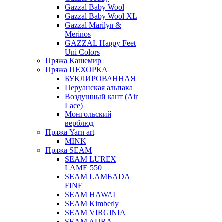
Gazzal Baby Wool
Gazzal Baby Wool XL
Gazzal Marilyn &
Merinos
GAZZAL Happy Feet
Uni Colors
Пряжа Кашемир
Пряжа ПЕХОРКА
БУКЛИРОВАННАЯ
Перуанская альпака
Воздушный кант (Air
Lace)
Монгольский
верблюд
Пряжа Yarn art
MINK
Пряжа SEAM
SEAM LUREX
LAME 550
SEAM LAMBADA
FINE
SEAM HAWAI
SEAM Kimberly
SEAM VIRGINIA
SEAM AURA