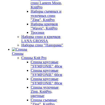
спиц Lantern Moon,
KnitPro
Наборы съемных и
чулочных спиц
"Zing", KnitPro
Наборы крючков
"Waves", KnitPro
Тросики
Наборы спиц и крючков
LANA GROSSA
Наборы спиц "Панорама"
Спицы
Спицы Knit Pro
Спицы круговые
"SYMFONIE" 40см
Спицы круговые
"SYMFONIE" 60см
Спицы круговые
"SYMFONIE" 80см
Спицы чулочные
Zing, KnitPro,
цветные
Спицы съемные
"Zing", KnitPro,