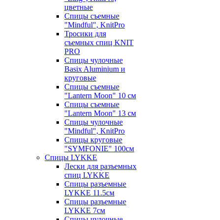
цветные
Спицы съемные
"Mindful", KnitPro
Тросики для
съемных спиц KNIT
PRO
Спицы чулочные
Basix Aluminium и
круговые
Спицы съемные
"Lantern Moon" 10 см
Спицы съемные
"Lantern Moon" 13 см
Спицы чулочные
"Mindful", KnitPro
Спицы круговые
"SYMFONIE" 100см
Спицы LYKKE
Лески для разъемных
спиц LYKKE
Спицы разъемные
LYKKE 11.5см
Спицы разъемные
LYKKE 7см
Спицы чулочные