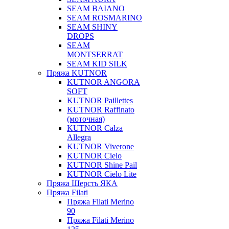
SEAM BAIANO
SEAM ROSMARINO
SEAM SHINY
DROPS
SEAM
MONTSERRAT
SEAM KID SILK
Пряжа KUTNOR
KUTNOR ANGORA
SOFT
KUTNOR Paillettes
KUTNOR Raffinato
(моточная)
KUTNOR Calza
Allegra
KUTNOR Viverone
KUTNOR Cielo
KUTNOR Shine Pail
KUTNOR Cielo Lite
Пряжа Шерсть ЯКА
Пряжа Filati
Пряжа Filati Merino
90
Пряжа Filati Merino