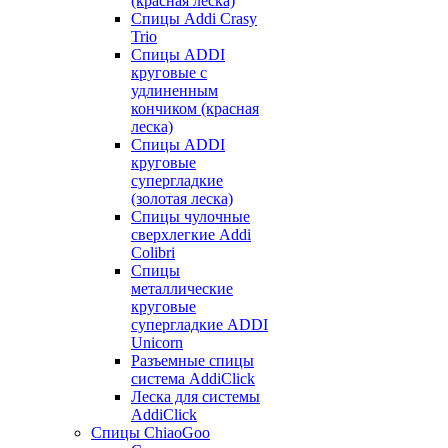
(красная леска)
Спицы Addi Crasy
Trio
Спицы ADDI
круговые с
удлиненным
кончиком (красная
леска)
Спицы ADDI
круговые
супергладкие
(золотая леска)
Спицы чулочные
сверхлегкие Addi
Colibri
Спицы
металлические
круговые
супергладкие ADDI
Unicorn
Разъемные спицы
система AddiClick
Леска для системы
AddiClick
Спицы ChiaoGoo