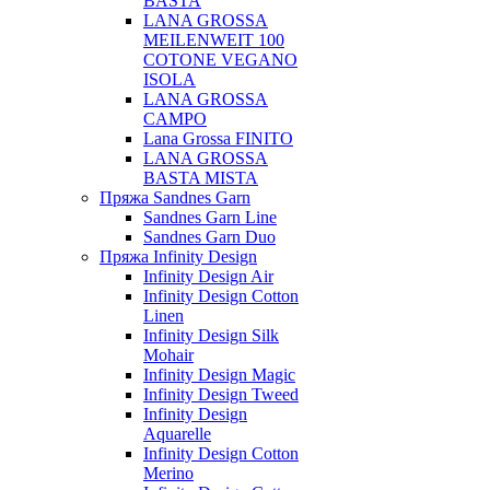
BASTA
LANA GROSSA
MEILENWEIT 100
COTONE VEGANO
ISOLA
LANA GROSSA
CAMPO
Lana Grossa FINITO
LANA GROSSA
BASTA MISTA
Пряжа Sandnes Garn
Sandnes Garn Line
Sandnes Garn Duo
Пряжа Infinity Design
Infinity Design Air
Infinity Design Cotton
Linen
Infinity Design Silk
Mohair
Infinity Design Magic
Infinity Design Tweed
Infinity Design
Aquarelle
Infinity Design Cotton
Merino