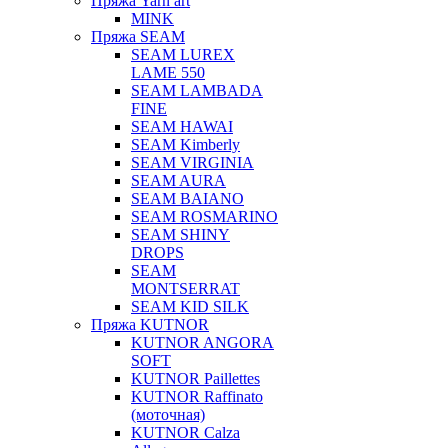
Пряжа Yarn art
MINK
Пряжа SEAM
SEAM LUREX
LAME 550
SEAM LAMBADA
FINE
SEAM HAWAI
SEAM Kimberly
SEAM VIRGINIA
SEAM AURA
SEAM BAIANO
SEAM ROSMARINO
SEAM SHINY
DROPS
SEAM
MONTSERRAT
SEAM KID SILK
Пряжа KUTNOR
KUTNOR ANGORA
SOFT
KUTNOR Paillettes
KUTNOR Raffinato
(моточная)
KUTNOR Calza