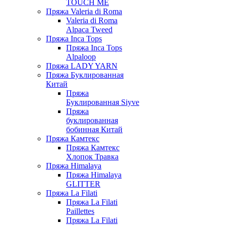
TOUCH ME
Пряжа Valeria di Roma
Valeria di Roma
Alpaca Tweed
Пряжа Inca Tops
Пряжа Inca Tops
Alpaloop
Пряжа LADY YARN
Пряжа Буклированная
Китай
Пряжа
Буклированная Siyve
Пряжа
буклированная
бобинная Китай
Пряжа Камтекс
Пряжа Камтекс
Хлопок Травка
Пряжа Himalaya
Пряжа Himalaya
GLITTER
Пряжа La Filati
Пряжа La Filati
Paillettes
Пряжа La Filati