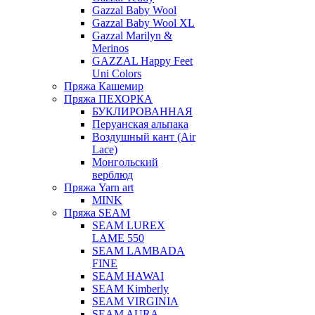
Gazzal Baby Wool
Gazzal Baby Wool XL
Gazzal Marilyn &
Merinos
GAZZAL Happy Feet
Uni Colors
Пряжа Кашемир
Пряжа ПЕХОРКА
БУКЛИРОВАННАЯ
Перуанская альпака
Воздушный кант (Air
Lace)
Монгольский
верблюд
Пряжа Yarn art
MINK
Пряжа SEAM
SEAM LUREX
LAME 550
SEAM LAMBADA
FINE
SEAM HAWAI
SEAM Kimberly
SEAM VIRGINIA
SEAM AURA