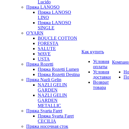
Lucido
Пряжа LANOSO
Пряжа LANOSO
LINO
Пряжа LANOSO
SINGLE
O'YARN
BOUCLE COTTON
FORESTA
SALUTE
Как купить
WAVE
USTA
Условия
Компан
Пряжа Rozetti
оплаты
Пряжа Rozetti Lumen
Условия
Но
Пряжа Rozetti Destina
доставки
По
Пряжа Nazli Gelin
Возврат
NAZLI GELIN
товара
GARDEN
NAZLI GELIN
GARDEN
METALLIC
Пряжа Svarta Faret
Пряжа Svarta Faret
CECILIA
Пряжа носочная сток