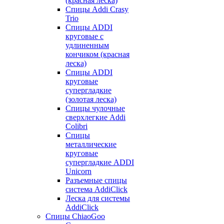
(красная леска)
Спицы Addi Crasy
Trio
Спицы ADDI
круговые с
удлиненным
кончиком (красная
леска)
Спицы ADDI
круговые
супергладкие
(золотая леска)
Спицы чулочные
сверхлегкие Addi
Colibri
Спицы
металлические
круговые
супергладкие ADDI
Unicorn
Разъемные спицы
система AddiClick
Леска для системы
AddiClick
Спицы ChiaoGoo