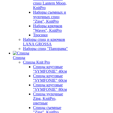
спиц Lantern Moon,
KnitPro
Наборы съемных и
чулочных спиц
"Zing", KnitPro
Наборы крючков
"Waves", KnitPro
Тросики
Наборы спиц и крючков
LANA GROSSA
Наборы спиц "Панорама"
Спицы
Спицы Knit Pro
Спицы круговые
"SYMFONIE" 40см
Спицы круговые
"SYMFONIE" 60см
Спицы круговые
"SYMFONIE" 80см
Спицы чулочные
Zing, KnitPro,
цветные
Спицы съемные
"Zing", KnitPro,