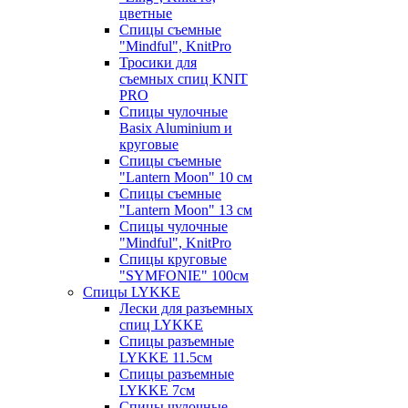
цветные
Спицы съемные
"Mindful", KnitPro
Тросики для
съемных спиц KNIT
PRO
Спицы чулочные
Basix Aluminium и
круговые
Спицы съемные
"Lantern Moon" 10 см
Спицы съемные
"Lantern Moon" 13 см
Спицы чулочные
"Mindful", KnitPro
Спицы круговые
"SYMFONIE" 100см
Спицы LYKKE
Лески для разъемных
спиц LYKKE
Спицы разъемные
LYKKE 11.5см
Спицы разъемные
LYKKE 7см
Спицы чулочные