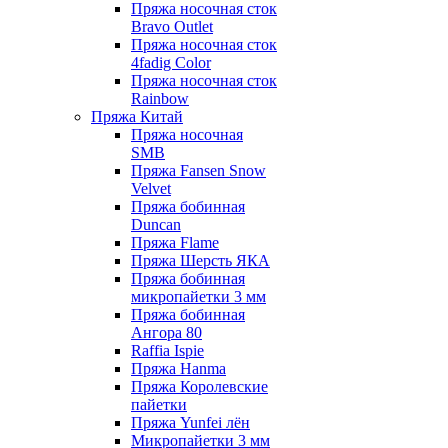
Пряжа носочная сток
Bravo Outlet
Пряжа носочная сток
4fadig Color
Пряжа носочная сток
Rainbow
Пряжа Китай
Пряжа носочная
SMB
Пряжа Fansen Snow
Velvet
Пряжа бобинная
Duncan
Пряжа Flame
Пряжа Шерсть ЯКА
Пряжа бобинная
микропайетки 3 мм
Пряжа бобинная
Ангора 80
Raffia Ispie
Пряжа Hanma
Пряжа Королевские
пайетки
Пряжа Yunfei лён
Микропайетки 3 мм