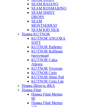
SEAM BAIANO
SEAM ROSMARINO
SEAM SHINY
DROPS
SEAM
MONTSERRAT
SEAM KID SILK
Пряжа KUTNOR
KUTNOR ANGORA
SOFT
KUTNOR Paillettes
KUTNOR Raffinato
(моточная)
KUTNOR Calza
Allegra
KUTNOR Viverone
KUTNOR Cielo
KUTNOR Shine Pail
KUTNOR Cielo Lite
Пряжа Шерсть ЯКА
Пряжа Filati
Пряжа Filati Merino
90
Пряжа Filati Merino