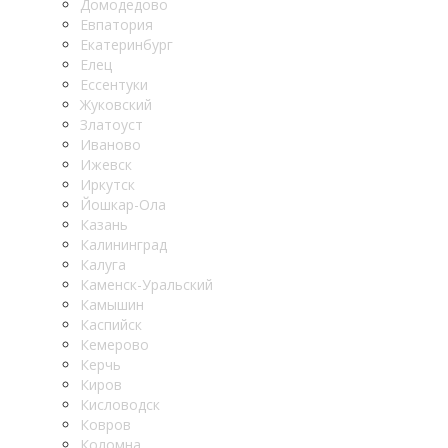
Домодедово
Евпатория
Екатеринбург
Елец
Ессентуки
Жуковский
Златоуст
Иваново
Ижевск
Иркутск
Йошкар-Ола
Казань
Калининград
Калуга
Каменск-Уральский
Камышин
Каспийск
Кемерово
Керчь
Киров
Кисловодск
Ковров
Коломна