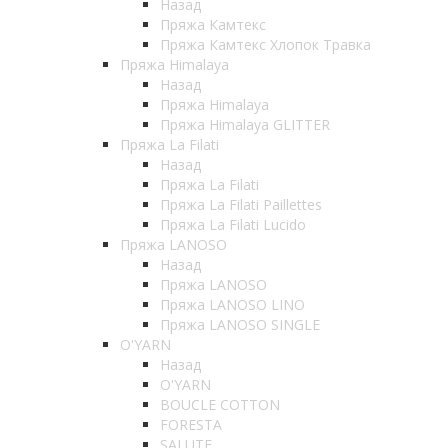
Назад
Пряжа Камтекс
Пряжа Камтекс Хлопок Травка
Пряжа Himalaya
Назад
Пряжа Himalaya
Пряжа Himalaya GLITTER
Пряжа La Filati
Назад
Пряжа La Filati
Пряжа La Filati Paillettes
Пряжа La Filati Lucido
Пряжа LANOSO
Назад
Пряжа LANOSO
Пряжа LANOSO LINO
Пряжа LANOSO SINGLE
O'YARN
Назад
O'YARN
BOUCLE COTTON
FORESTA
SALUTE