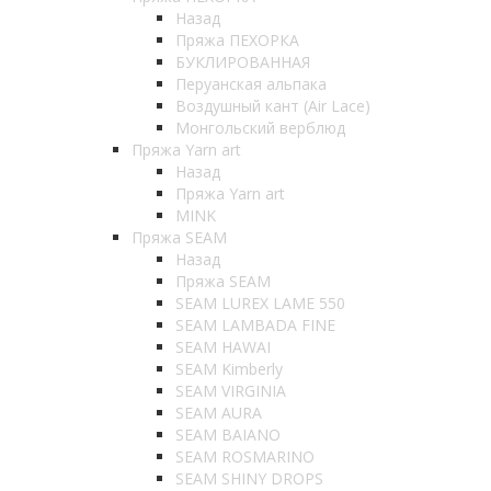
Назад
Пряжа ПЕХОРКА
БУКЛИРОВАННАЯ
Перуанская альпака
Воздушный кант (Air Lace)
Монгольский верблюд
Пряжа Yarn art
Назад
Пряжа Yarn art
MINK
Пряжа SEAM
Назад
Пряжа SEAM
SEAM LUREX LAME 550
SEAM LAMBADA FINE
SEAM HAWAI
SEAM Kimberly
SEAM VIRGINIA
SEAM AURA
SEAM BAIANO
SEAM ROSMARINO
SEAM SHINY DROPS