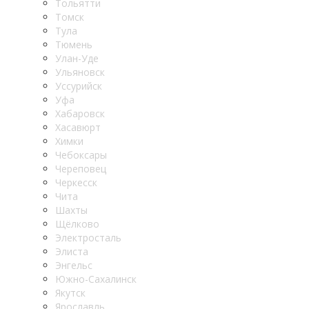
Тольятти
Томск
Тула
Тюмень
Улан-Уде
Ульяновск
Уссурийск
Уфа
Хабаровск
Хасавюрт
Химки
Чебоксары
Череповец
Черкесск
Чита
Шахты
Щёлково
Электросталь
Элиста
Энгельс
Южно-Сахалинск
Якутск
Ярославль