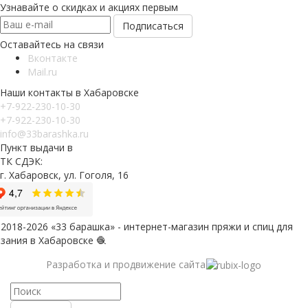
Узнавайте о скидках и акциях первым
Оставайтесь на связи
Вконтакте
Mail.ru
Наши контакты в Хабаровске
+7-922-230-10-30
+7-922-230-10-30
info@33barashka.ru
Пункт выдачи в
ТК СДЭК:
г. Хабаровск, ул. Гоголя, 16
2018-2026 «33 барашка» - интернет-магазин пряжи и спиц для
зания в Хабаровске 🧶
Разработка и продвижение сайта