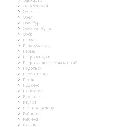
Одинцово
Октябрьский
Омск
Орёл
Оренбург
Орехово-Зуево
Орск
Пенза
Первоуральск
Пермь
Петрозаводск
Петропавловск-Камчатский
Подольск
Прокопьевск
Псков
Пушкино
Пятигорск
Раменское
Реутов
Ростов-на-Дону
Рубцовск
Рыбинск
Рязань