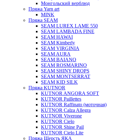
Монгольский верблюд
Пряжа Yarn art
MINK
Пряжа SEAM
SEAM LUREX LAME 550
SEAM LAMBADA FINE
SEAM HAWAI
SEAM Kimberly
SEAM VIRGINIA
SEAM AURA
SEAM BAIANO
SEAM ROSMARINO
SEAM SHINY DROPS
SEAM MONTSERRAT
SEAM KID SILK
Пряжа KUTNOR
KUTNOR ANGORA SOFT
KUTNOR Paillettes
KUTNOR Raffinato (моточная)
KUTNOR Calza Allegra
KUTNOR Viverone
KUTNOR Cielo
KUTNOR Shine Pail
KUTNOR Cielo Lite
Пряжа Шерсть ЯКА