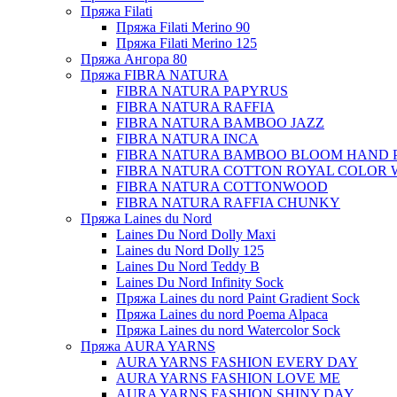
Пряжа Filati
Пряжа Filati Merino 90
Пряжа Filati Merino 125
Пряжа Ангора 80
Пряжа FIBRA NATURA
FIBRA NATURA PAPYRUS
FIBRA NATURA RAFFIA
FIBRA NATURA BAMBOO JAZZ
FIBRA NATURA INCA
FIBRA NATURA BAMBOO BLOOM HAND 
FIBRA NATURA COTTON ROYAL COLOR 
FIBRA NATURA COTTONWOOD
FIBRA NATURA RAFFIA CHUNKY
Пряжа Laines du Nord
Laines Du Nord Dolly Maxi
Laines du Nord Dolly 125
Laines Du Nord Teddy B
Laines Du Nord Infinity Sock
Пряжа Laines du nord Paint Gradient Sock
Пряжа Laines du nord Poema Alpaca
Пряжа Laines du nord Watercolor Sock
Пряжа AURA YARNS
AURA YARNS FASHION EVERY DAY
AURA YARNS FASHION LOVE ME
AURA YARNS FASHION SHINY DAY