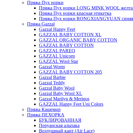
Пряжа Пух норки
Пряжа Пух норки LONG MINK WOOL желтая
Пряжа Пух норки красная этикетка
Пряжа Пух норки RONGXIANGYUAN синяя 
Пряжа Gazzal
Gazzal Happy Feet
GAZZAL BABY COTTON XL
GAZZAL ORGANIC BABY COTTON
GAZZAL BABY COTTON
GAZZAL PAREO
GAZZAL Unicorn
GAZZAL Wool Star
Gazzal Worm
GAZZAL BABY COTTON 205
Gazzal Barbie
Gazzal Teddy
Gazzal Baby Wool
Gazzal Baby Wool XL
Gazzal Marilyn & Merinos
GAZZAL Happy Feet Uni Colors
Пряжа Кашемир
Пряжа ПЕХОРКА
БУКЛИРОВАННАЯ
Перуанская альпака
Воздушный кант (Air Lace)