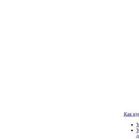
Как ку
У
У
д