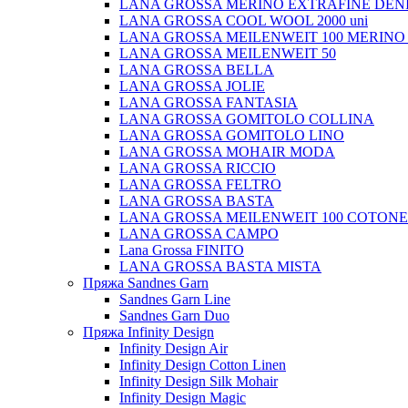
LANA GROSSA MERINO EXTRAFINE DEN
LANA GROSSA COOL WOOL 2000 uni
LANA GROSSA MEILENWEIT 100 MERINO
LANA GROSSA MEILENWEIT 50
LANA GROSSA BELLA
LANA GROSSA JOLIE
LANA GROSSA FANTASIA
LANA GROSSA GOMITOLO COLLINA
LANA GROSSA GOMITOLO LINO
LANA GROSSA MOHAIR MODA
LANA GROSSA RICCIO
LANA GROSSA FELTRO
LANA GROSSA BASTA
LANA GROSSA MEILENWEIT 100 COTON
LANA GROSSA CAMPO
Lana Grossa FINITO
LANA GROSSA BASTA MISTA
Пряжа Sandnes Garn
Sandnes Garn Line
Sandnes Garn Duo
Пряжа Infinity Design
Infinity Design Air
Infinity Design Cotton Linen
Infinity Design Silk Mohair
Infinity Design Magic