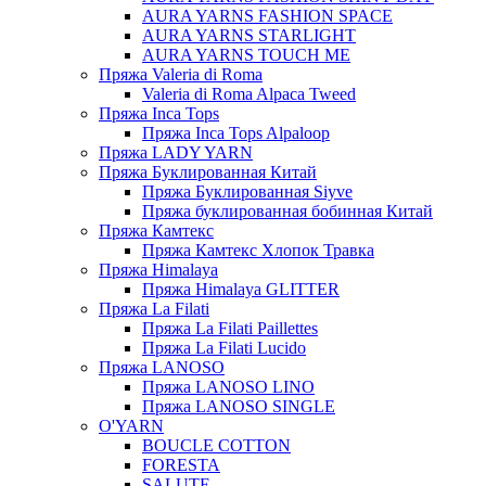
AURA YARNS FASHION SPACE
AURA YARNS STARLIGHT
AURA YARNS TOUCH ME
Пряжа Valeria di Roma
Valeria di Roma Alpaca Tweed
Пряжа Inca Tops
Пряжа Inca Tops Alpaloop
Пряжа LADY YARN
Пряжа Буклированная Китай
Пряжа Буклированная Siyve
Пряжа буклированная бобинная Китай
Пряжа Камтекс
Пряжа Камтекс Хлопок Травка
Пряжа Himalaya
Пряжа Himalaya GLITTER
Пряжа La Filati
Пряжа La Filati Paillettes
Пряжа La Filati Lucido
Пряжа LANOSO
Пряжа LANOSO LINO
Пряжа LANOSO SINGLE
O'YARN
BOUCLE COTTON
FORESTA
SALUTE