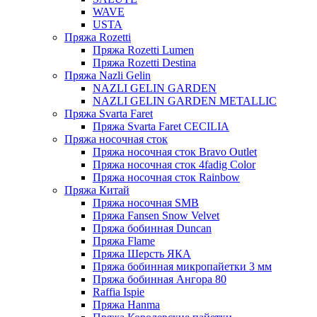
WAVE
USTA
Пряжа Rozetti
Пряжа Rozetti Lumen
Пряжа Rozetti Destina
Пряжа Nazli Gelin
NAZLI GELIN GARDEN
NAZLI GELIN GARDEN METALLIC
Пряжа Svarta Faret
Пряжа Svarta Faret CECILIA
Пряжа носочная сток
Пряжа носочная сток Bravo Outlet
Пряжа носочная сток 4fadig Color
Пряжа носочная сток Rainbow
Пряжа Китай
Пряжа носочная SMB
Пряжа Fansen Snow Velvet
Пряжа бобинная Duncan
Пряжа Flame
Пряжа Шерсть ЯКА
Пряжа бобинная микропайетки 3 мм
Пряжа бобинная Ангора 80
Raffia Ispie
Пряжа Hanma