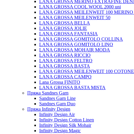
LANA GROSSA MERINO EXTRAFINE DEN
LANA GROSSA COOL WOOL 2000 uni
LANA GROSSA MEILENWEIT 100 MERINO
LANA GROSSA MEILENWEIT 50
LANA GROSSA BELLA
LANA GROSSA JOLIE
LANA GROSSA FANTASIA
LANA GROSSA GOMITOLO COLLINA
LANA GROSSA GOMITOLO LINO
LANA GROSSA MOHAIR MODA
LANA GROSSA RICCIO
LANA GROSSA FELTRO
LANA GROSSA BASTA
LANA GROSSA MEILENWEIT 100 COTON
LANA GROSSA CAMPO
Lana Grossa FINITO
LANA GROSSA BASTA MISTA
Пряжа Sandnes Garn
Sandnes Garn Line
Sandnes Garn Duo
Пряжа Infinity Design
Infinity Design Air
Infinity Design Cotton Linen
Infinity Design Silk Mohair
Infinity Design Magic