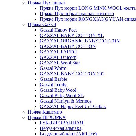
Пряжа Пух норки
Пряжа Пух норки LONG MINK WOOL желтая
Пряжа Пух норки красная этикетка
Пряжа Пух норки RONGXIANGYUAN синяя 
Пряжа Gazzal
Gazzal Happy Feet
GAZZAL BABY COTTON XL
GAZZAL ORGANIC BABY COTTON
GAZZAL BABY COTTON
GAZZAL PAREO
GAZZAL Unicorn
GAZZAL Wool Star
Gazzal Worm
GAZZAL BABY COTTON 205
Gazzal Barbie
Gazzal Teddy
Gazzal Baby Wool
Gazzal Baby Wool XL
Gazzal Marilyn & Merinos
GAZZAL Happy Feet Uni Colors
Пряжа Кашемир
Пряжа ПЕХОРКА
БУКЛИРОВАННАЯ
Перуанская альпака
Воздушный кант (Air Lace)