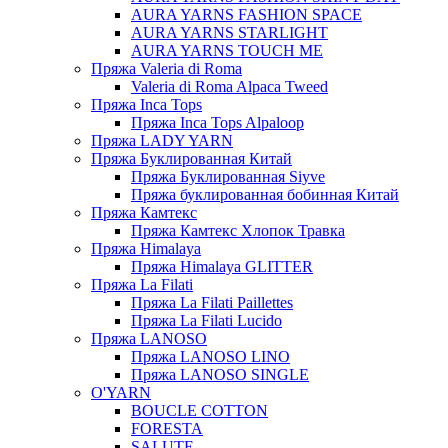
AURA YARNS FASHION SPACE
AURA YARNS STARLIGHT
AURA YARNS TOUCH ME
Пряжа Valeria di Roma
Valeria di Roma Alpaca Tweed
Пряжа Inca Tops
Пряжа Inca Tops Alpaloop
Пряжа LADY YARN
Пряжа Буклированная Китай
Пряжа Буклированная Siyve
Пряжа буклированная бобинная Китай
Пряжа Камтекс
Пряжа Камтекс Хлопок Травка
Пряжа Himalaya
Пряжа Himalaya GLITTER
Пряжа La Filati
Пряжа La Filati Paillettes
Пряжа La Filati Lucido
Пряжа LANOSO
Пряжа LANOSO LINO
Пряжа LANOSO SINGLE
O'YARN
BOUCLE COTTON
FORESTA
SALUTE