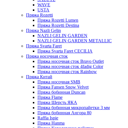
WAVE
USTA
Пряжа Rozetti
Пряжа Rozetti Lumen
Пряжа Rozetti Destina
Пряжа Nazli Gelin
NAZLI GELIN GARDEN
NAZLI GELIN GARDEN METALLIC
Пряжа Svarta Faret
Пряжа Svarta Faret CECILIA
Пряжа носочная сток
Пряжа носочная сток Bravo Outlet
Пряжа носочная сток 4fadig Color
Пряжа носочная сток Rainbow
Пряжа Китай
Пряжа носочная SMB
Пряжа Fansen Snow Velvet
Пряжа бобинная Duncan
Пряжа Flame
Пряжа Шерсть ЯКА
Пряжа бобинная микропайетки 3 мм
Пряжа бобинная Ангора 80
Raffia Ispie
Пряжа Hanma