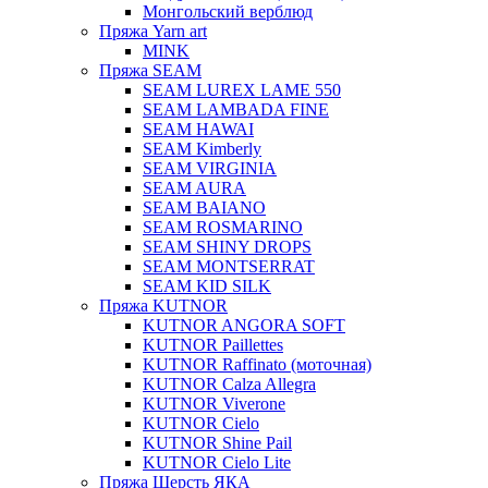
Монгольский верблюд
Пряжа Yarn art
MINK
Пряжа SEAM
SEAM LUREX LAME 550
SEAM LAMBADA FINE
SEAM HAWAI
SEAM Kimberly
SEAM VIRGINIA
SEAM AURA
SEAM BAIANO
SEAM ROSMARINO
SEAM SHINY DROPS
SEAM MONTSERRAT
SEAM KID SILK
Пряжа KUTNOR
KUTNOR ANGORA SOFT
KUTNOR Paillettes
KUTNOR Raffinato (моточная)
KUTNOR Calza Allegra
KUTNOR Viverone
KUTNOR Cielo
KUTNOR Shine Pail
KUTNOR Cielo Lite
Пряжа Шерсть ЯКА