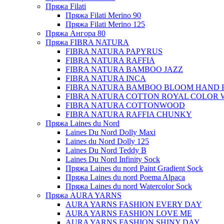
Пряжа Filati
Пряжа Filati Merino 90
Пряжа Filati Merino 125
Пряжа Ангора 80
Пряжа FIBRA NATURA
FIBRA NATURA PAPYRUS
FIBRA NATURA RAFFIA
FIBRA NATURA BAMBOO JAZZ
FIBRA NATURA INCA
FIBRA NATURA BAMBOO BLOOM HAND 
FIBRA NATURA COTTON ROYAL COLOR 
FIBRA NATURA COTTONWOOD
FIBRA NATURA RAFFIA CHUNKY
Пряжа Laines du Nord
Laines Du Nord Dolly Maxi
Laines du Nord Dolly 125
Laines Du Nord Teddy B
Laines Du Nord Infinity Sock
Пряжа Laines du nord Paint Gradient Sock
Пряжа Laines du nord Poema Alpaca
Пряжа Laines du nord Watercolor Sock
Пряжа AURA YARNS
AURA YARNS FASHION EVERY DAY
AURA YARNS FASHION LOVE ME
AURA YARNS FASHION SHINY DAY