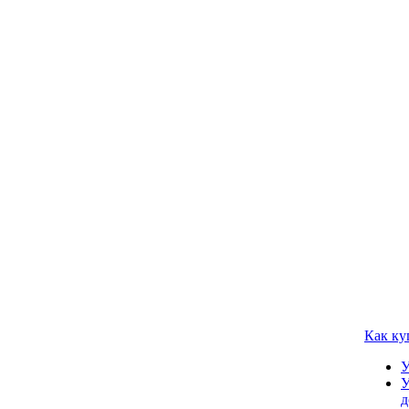
Как ку
У
У
д