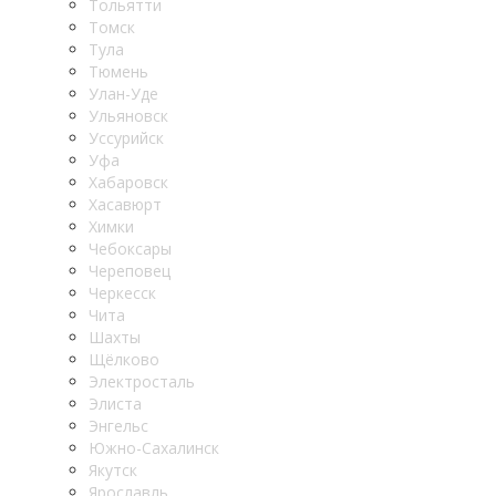
Тольятти
Томск
Тула
Тюмень
Улан-Уде
Ульяновск
Уссурийск
Уфа
Хабаровск
Хасавюрт
Химки
Чебоксары
Череповец
Черкесск
Чита
Шахты
Щёлково
Электросталь
Элиста
Энгельс
Южно-Сахалинск
Якутск
Ярославль