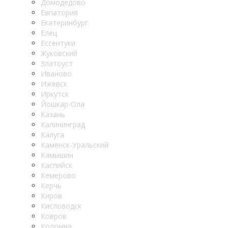
Домодедово
Евпатория
Екатеринбург
Елец
Ессентуки
Жуковский
Златоуст
Иваново
Ижевск
Иркутск
Йошкар-Ола
Казань
Калининград
Калуга
Каменск-Уральский
Камышин
Каспийск
Кемерово
Керчь
Киров
Кисловодск
Ковров
Коломна