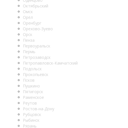
Одинцово
Октябрьский
Омск
Орёл
Оренбург
Орехово-Зуево
Орск
Пенза
Первоуральск
Пермь
Петрозаводск
Петропавловск-Камчатский
Подольск
Прокопьевск
Псков
Пушкино
Пятигорск
Раменское
Реутов
Ростов-на-Дону
Рубцовск
Рыбинск
Рязань