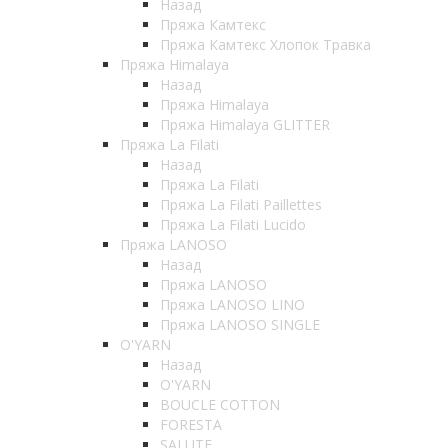
Назад
Пряжа Камтекс
Пряжа Камтекс Хлопок Травка
Пряжа Himalaya
Назад
Пряжа Himalaya
Пряжа Himalaya GLITTER
Пряжа La Filati
Назад
Пряжа La Filati
Пряжа La Filati Paillettes
Пряжа La Filati Lucido
Пряжа LANOSO
Назад
Пряжа LANOSO
Пряжа LANOSO LINO
Пряжа LANOSO SINGLE
O'YARN
Назад
O'YARN
BOUCLE COTTON
FORESTA
SALUTE