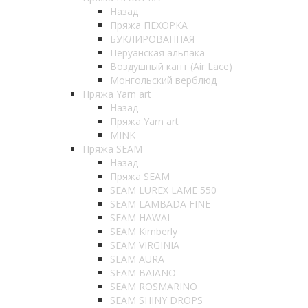
Назад
Пряжа ПЕХОРКА
БУКЛИРОВАННАЯ
Перуанская альпака
Воздушный кант (Air Lace)
Монгольский верблюд
Пряжа Yarn art
Назад
Пряжа Yarn art
MINK
Пряжа SEAM
Назад
Пряжа SEAM
SEAM LUREX LAME 550
SEAM LAMBADA FINE
SEAM HAWAI
SEAM Kimberly
SEAM VIRGINIA
SEAM AURA
SEAM BAIANO
SEAM ROSMARINO
SEAM SHINY DROPS