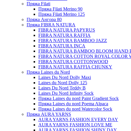
Пряжа Filati
Пряжа Filati Merino 90
Пряжа Filati Merino 125
Пряжа Ангора 80
Пряжа FIBRA NATURA
FIBRA NATURA PAPYRUS
FIBRA NATURA RAFFIA
FIBRA NATURA BAMBOO JAZZ
FIBRA NATURA INCA
FIBRA NATURA BAMBOO BLOOM HAND 
FIBRA NATURA COTTON ROYAL COLOR 
FIBRA NATURA COTTONWOOD
FIBRA NATURA RAFFIA CHUNKY
Пряжа Laines du Nord
Laines Du Nord Dolly Maxi
Laines du Nord Dolly 125
Laines Du Nord Teddy B
Laines Du Nord Infinity Sock
Пряжа Laines du nord Paint Gradient Sock
Пряжа Laines du nord Poema Alpaca
Пряжа Laines du nord Watercolor Sock
Пряжа AURA YARNS
AURA YARNS FASHION EVERY DAY
AURA YARNS FASHION LOVE ME
AURA YARNS FASHION SHINY DAY