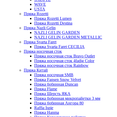
WAVE
USTA
Пряжа Rozetti
Пряжа Rozetti Lumen
Пряжа Rozetti Destina
Пряжа Nazli Gelin
NAZLI GELIN GARDEN
NAZLI GELIN GARDEN METALLIC
Пряжа Svarta Faret
Пряжа Svarta Faret CECILIA
Пряжа носочная сток
Пряжа носочная сток Bravo Outlet
Пряжа носочная сток 4fadig Color
Пряжа носочная сток Rainbow
Пряжа Китай
Пряжа носочная SMB
Пряжа Fansen Snow Velvet
Пряжа бобинная Duncan
Пряжа Flame
Пряжа Шерсть ЯКА
Пряжа бобинная микропайетки 3 мм
Пряжа бобинная Ангора 80
Raffia Ispie
Пряжа Hanma