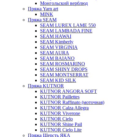
Монгольский верблюд
Пряжа Yarn art
MINK
Пряжа SEAM
SEAM LUREX LAME 550
SEAM LAMBADA FINE
SEAM HAWAI
SEAM Kimberly
SEAM VIRGINIA
SEAM AURA
SEAM BAIANO
SEAM ROSMARINO
SEAM SHINY DROPS
SEAM MONTSERRAT
SEAM KID SILK
Пряжа KUTNOR
KUTNOR ANGORA SOFT
KUTNOR Paillettes
KUTNOR Raffinato (моточная)
KUTNOR Calza Allegra
KUTNOR Viverone
KUTNOR Cielo
KUTNOR Shine Pail
KUTNOR Cielo Lite
Пряжа Шерсть ЯКА