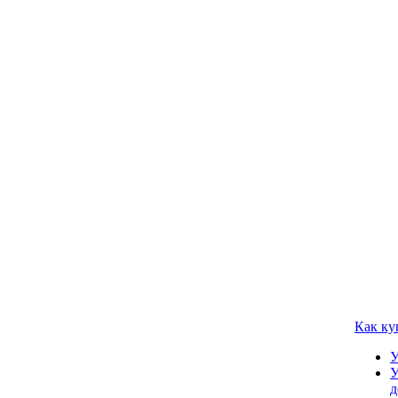
Как ку
У
У
д