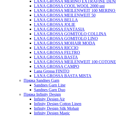
LANA GROSSA MERINO EXTRAFINE DEN
LANA GROSSA COOL WOOL 2000 uni
LANA GROSSA MEILENWEIT 100 MERINO
LANA GROSSA MEILENWEIT 50
LANA GROSSA BELLA
LANA GROSSA JOLIE
LANA GROSSA FANTASIA
LANA GROSSA GOMITOLO COLLINA
LANA GROSSA GOMITOLO LINO
LANA GROSSA MOHAIR MODA
LANA GROSSA RICCIO
LANA GROSSA FELTRO
LANA GROSSA BASTA
LANA GROSSA MEILENWEIT 100 COTON
LANA GROSSA CAMPO
Lana Grossa FINITO
LANA GROSSA BASTA MISTA
Пряжа Sandnes Garn
Sandnes Garn Line
Sandnes Garn Duo
Пряжа Infinity Design
Infinity Design Air
Infinity Design Cotton Linen
Infinity Design Silk Mohair
Infinity Design Magic