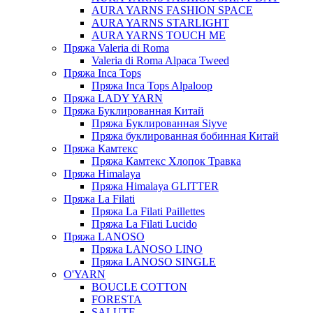
AURA YARNS FASHION SPACE
AURA YARNS STARLIGHT
AURA YARNS TOUCH ME
Пряжа Valeria di Roma
Valeria di Roma Alpaca Tweed
Пряжа Inca Tops
Пряжа Inca Tops Alpaloop
Пряжа LADY YARN
Пряжа Буклированная Китай
Пряжа Буклированная Siyve
Пряжа буклированная бобинная Китай
Пряжа Камтекс
Пряжа Камтекс Хлопок Травка
Пряжа Himalaya
Пряжа Himalaya GLITTER
Пряжа La Filati
Пряжа La Filati Paillettes
Пряжа La Filati Lucido
Пряжа LANOSO
Пряжа LANOSO LINO
Пряжа LANOSO SINGLE
O'YARN
BOUCLE COTTON
FORESTA
SALUTE