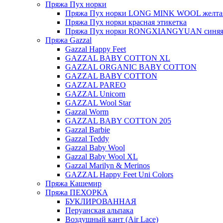
Пряжа Пух норки
Пряжа Пух норки LONG MINK WOOL желтая
Пряжа Пух норки красная этикетка
Пряжа Пух норки RONGXIANGYUAN синяя 
Пряжа Gazzal
Gazzal Happy Feet
GAZZAL BABY COTTON XL
GAZZAL ORGANIC BABY COTTON
GAZZAL BABY COTTON
GAZZAL PAREO
GAZZAL Unicorn
GAZZAL Wool Star
Gazzal Worm
GAZZAL BABY COTTON 205
Gazzal Barbie
Gazzal Teddy
Gazzal Baby Wool
Gazzal Baby Wool XL
Gazzal Marilyn & Merinos
GAZZAL Happy Feet Uni Colors
Пряжа Кашемир
Пряжа ПЕХОРКА
БУКЛИРОВАННАЯ
Перуанская альпака
Воздушный кант (Air Lace)