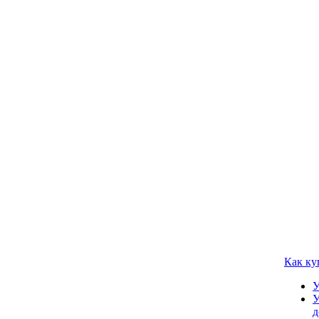
Как ку
У
У
д