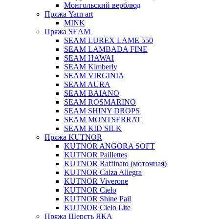
Монгольский верблюд
Пряжа Yarn art
MINK
Пряжа SEAM
SEAM LUREX LAME 550
SEAM LAMBADA FINE
SEAM HAWAI
SEAM Kimberly
SEAM VIRGINIA
SEAM AURA
SEAM BAIANO
SEAM ROSMARINO
SEAM SHINY DROPS
SEAM MONTSERRAT
SEAM KID SILK
Пряжа KUTNOR
KUTNOR ANGORA SOFT
KUTNOR Paillettes
KUTNOR Raffinato (моточная)
KUTNOR Calza Allegra
KUTNOR Viverone
KUTNOR Cielo
KUTNOR Shine Pail
KUTNOR Cielo Lite
Пряжа Шерсть ЯКА