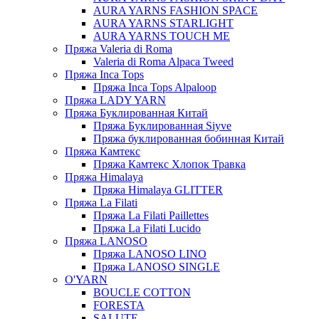
AURA YARNS FASHION SPACE
AURA YARNS STARLIGHT
AURA YARNS TOUCH ME
Пряжа Valeria di Roma
Valeria di Roma Alpaca Tweed
Пряжа Inca Tops
Пряжа Inca Tops Alpaloop
Пряжа LADY YARN
Пряжа Буклированная Китай
Пряжа Буклированная Siyve
Пряжа буклированная бобинная Китай
Пряжа Камтекс
Пряжа Камтекс Хлопок Травка
Пряжа Himalaya
Пряжа Himalaya GLITTER
Пряжа La Filati
Пряжа La Filati Paillettes
Пряжа La Filati Lucido
Пряжа LANOSO
Пряжа LANOSO LINO
Пряжа LANOSO SINGLE
O'YARN
BOUCLE COTTON
FORESTA
SALUTE