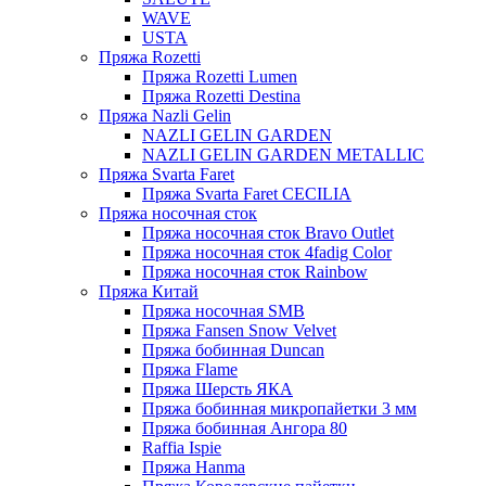
WAVE
USTA
Пряжа Rozetti
Пряжа Rozetti Lumen
Пряжа Rozetti Destina
Пряжа Nazli Gelin
NAZLI GELIN GARDEN
NAZLI GELIN GARDEN METALLIC
Пряжа Svarta Faret
Пряжа Svarta Faret CECILIA
Пряжа носочная сток
Пряжа носочная сток Bravo Outlet
Пряжа носочная сток 4fadig Color
Пряжа носочная сток Rainbow
Пряжа Китай
Пряжа носочная SMB
Пряжа Fansen Snow Velvet
Пряжа бобинная Duncan
Пряжа Flame
Пряжа Шерсть ЯКА
Пряжа бобинная микропайетки 3 мм
Пряжа бобинная Ангора 80
Raffia Ispie
Пряжа Hanma