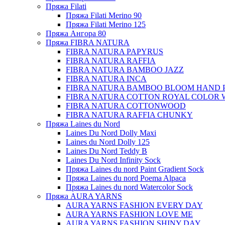
Пряжа Filati
Пряжа Filati Merino 90
Пряжа Filati Merino 125
Пряжа Ангора 80
Пряжа FIBRA NATURA
FIBRA NATURA PAPYRUS
FIBRA NATURA RAFFIA
FIBRA NATURA BAMBOO JAZZ
FIBRA NATURA INCA
FIBRA NATURA BAMBOO BLOOM HAND 
FIBRA NATURA COTTON ROYAL COLOR 
FIBRA NATURA COTTONWOOD
FIBRA NATURA RAFFIA CHUNKY
Пряжа Laines du Nord
Laines Du Nord Dolly Maxi
Laines du Nord Dolly 125
Laines Du Nord Teddy B
Laines Du Nord Infinity Sock
Пряжа Laines du nord Paint Gradient Sock
Пряжа Laines du nord Poema Alpaca
Пряжа Laines du nord Watercolor Sock
Пряжа AURA YARNS
AURA YARNS FASHION EVERY DAY
AURA YARNS FASHION LOVE ME
AURA YARNS FASHION SHINY DAY