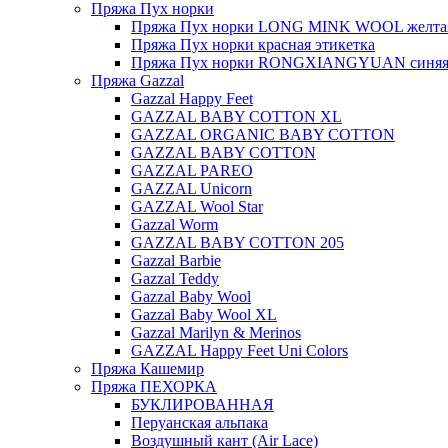
Пряжа Пух норки
Пряжа Пух норки LONG MINK WOOL желтая
Пряжа Пух норки красная этикетка
Пряжа Пух норки RONGXIANGYUAN синяя 
Пряжа Gazzal
Gazzal Happy Feet
GAZZAL BABY COTTON XL
GAZZAL ORGANIC BABY COTTON
GAZZAL BABY COTTON
GAZZAL PAREO
GAZZAL Unicorn
GAZZAL Wool Star
Gazzal Worm
GAZZAL BABY COTTON 205
Gazzal Barbie
Gazzal Teddy
Gazzal Baby Wool
Gazzal Baby Wool XL
Gazzal Marilyn & Merinos
GAZZAL Happy Feet Uni Colors
Пряжа Кашемир
Пряжа ПЕХОРКА
БУКЛИРОВАННАЯ
Перуанская альпака
Воздушный кант (Air Lace)